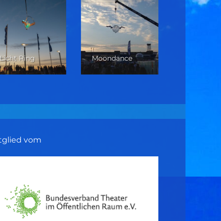
Licht Ring
Moondance
Walldance
tglied vom