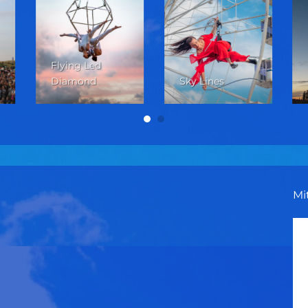
Flying Led
Diamond
Sky Lines
Mi