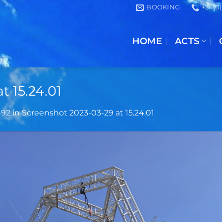
BOOKING
+31 (0
HOME
ACTS
t 15.24.01
492
in
Screenshot 2023-03-29 at 15.24.01