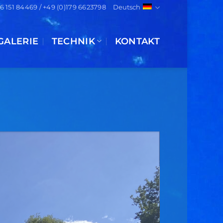
)6 151 84469 / +49 (0)179 6623798
Deutsch
GALERIE
TECHNIK
KONTAKT