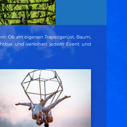
ildern. Ob am eigenen Trapezgerüst, Baum,
ichtbar und verleihen jedem Event und