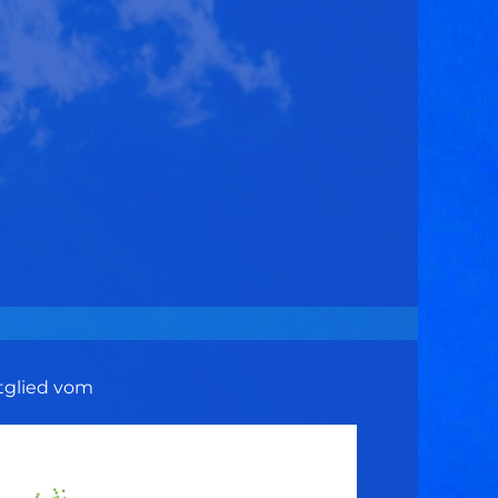
indrose
Hoopla
Magnolia
tglied vom