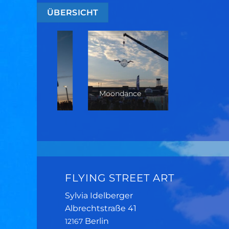
ÜBERSICHT
dance
Walldance
Nieuw Zicht
FLYING STREET ART
Sylvia Idelberger
Albrechtstraße 41
Berlin
12167