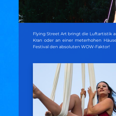
Flying Street Art bringt die Luftartisti
Kran oder an einer meterhohen Häuser
Festival den absoluten WOW-Faktor!