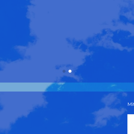
Tendance
The Sassy Jassy
Holiday
Sisters
W
Mi