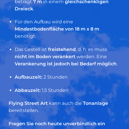
beträgt
7 m
in einem
gleichschenkligen
Dreieck
.
Für den Aufbau wird eine
Mindestbodenfläche von 18 m x 8 m
benötigt.
Das Gestell ist
freistehend
, d. h. es muss
nicht im Boden verankert
werden. Eine
Verankerung ist jedoch bei Bedarf möglich
.
Aufbauzeit:
2 Stunden
Abbauzeit:
1,5 Stunden
Flying Street Art
kann auch die
Tonanlage
bereitstellen.
Fragen Sie noch heute unverbindlich ein