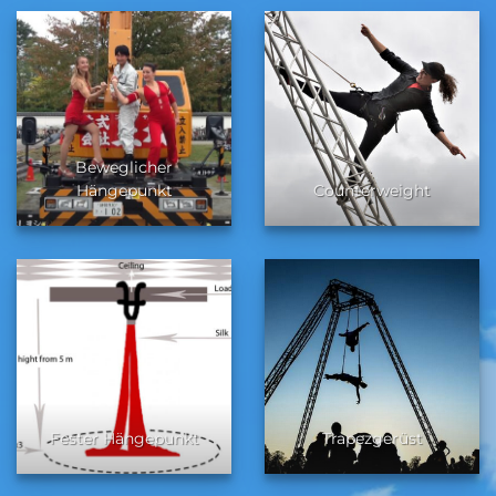
Beweglicher
Hängepunkt
Counterweight
Fester Hängepunkt
Trapezgerüst