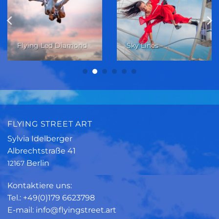
Licht Ring
Moondance
FLYING STREET ART
Sylvia Idelberger
Albrechtstraße 41
Berlin
12167
Kontaktiere uns:
Tel.: +49(0)179 6623798
E-mail: info@flyingstreet.art