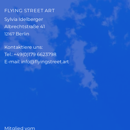
FLYING STREET ART
Sylvia Idelberger
Albrechtstraße 41
Berlin
12167
Kontaktiere uns:
Tel.: +49(0)179 6623798
E-mail: info@flyingstreet.art
Mitglied vom