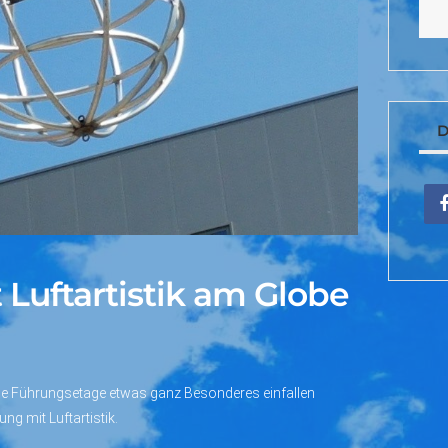
D
Luftartistik am Globe
 die Führungsetage etwas ganz Besonderes einfallen
ng mit Luftartistik.