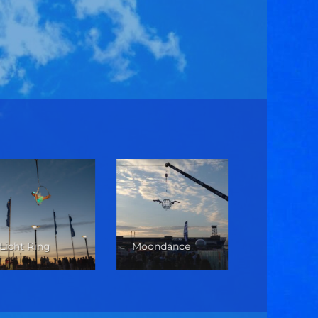
Licht Ring
Moondance
Walldance