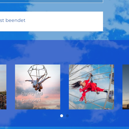
ist beendet
Flying Led
Diamond
Sky Lines