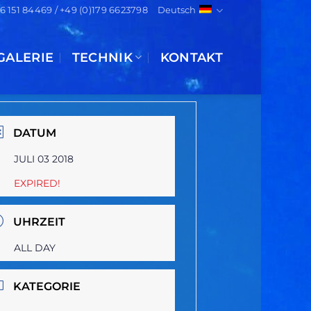
)6 151 84469 / +49 (0)179 6623798
Deutsch
GALERIE
TECHNIK
KONTAKT
DATUM
JULI 03 2018
EXPIRED!
UHRZEIT
ALL DAY
KATEGORIE