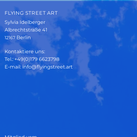
FLYING STREET ART
Sylvia Idelberger
Albrechtstraße 41
Berlin
12167
Kontaktiere uns:
Tel.: +49(0)179 6623798
E-mail: info@flyingstreet.art