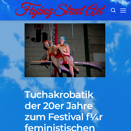
Zum
Inhalt
springen
Tuchakrobatik
der 20er Jahre
zum Festival f¼r
feministischen