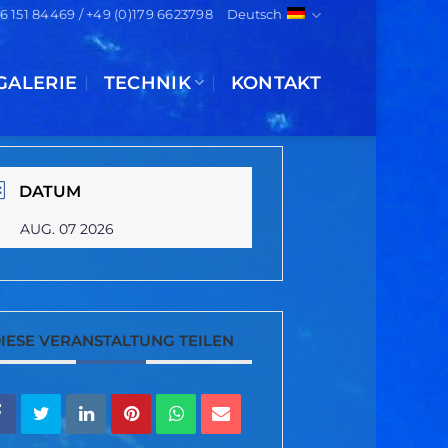
)6 151 84469 / +49 (0)179 6623798
Deutsch
GALERIE
TECHNIK
KONTAKT
DATUM
AUG. 07 2026
IESE VERANSTALTUNG TEILEN