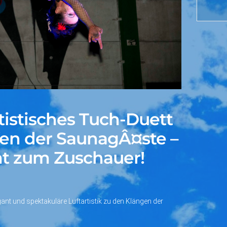
tistisches Tuch-Duett
en der SaunagÂ¤ste –
t zum Zuschauer!
gant und spektakuläre Luftartistik zu den Klängen der