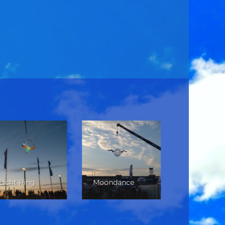
Licht Ring
Moondance
Walldance