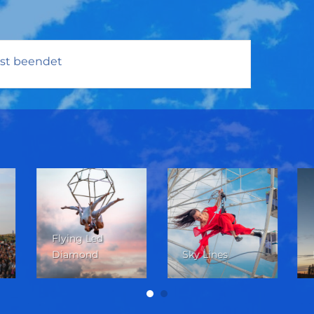
ist beendet
Flying Led
Diamond
Sky Lines