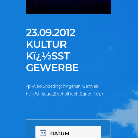
23.09.2012
KULTUR
Kï¿½SST
GEWERBE
<p>Also unbedingt hingehen, wenn es
heiï¿½t :&quot;Bocholt lacht&quot; !!</p>
DATUM