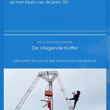
op met beats van de jaren ’20.
LEES VERDER
→
DE VLIEGENDE KOFFER
De Vliegende Koffer
GEPLAATST OP
JULI 30, 2021
DOOR
SYLVIA IDELBERGER