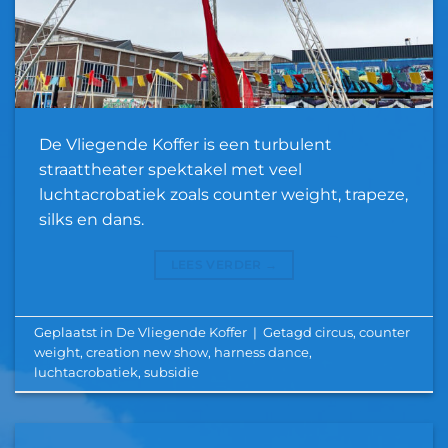
De Vliegende Koffer is een turbulent
straattheater spektakel met veel
luchtacrobatiek zoals counter weight, trapeze,
silks en dans.
LEES VERDER
→
Geplaatst in
De Vliegende Koffer
|
Getagd
circus
,
counter
weight
,
creation new show
,
harness dance
,
luchtacrobatiek
,
subsidie