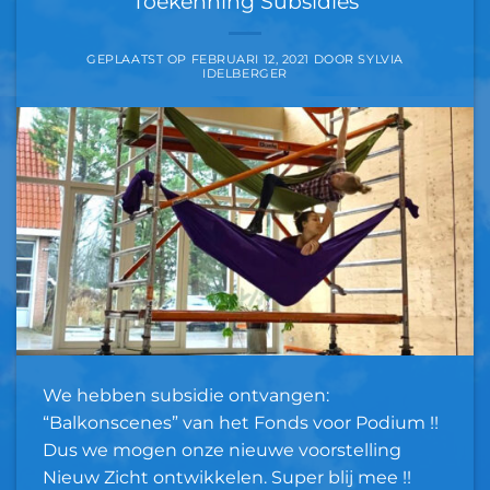
Toekenning Subsidies
GEPLAATST OP
FEBRUARI 12, 2021
DOOR
SYLVIA
IDELBERGER
We hebben subsidie ontvangen:
“Balkonscenes” van het Fonds voor Podium !!
Dus we mogen onze nieuwe voorstelling
Nieuw Zicht ontwikkelen. Super blij mee !!