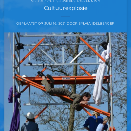
NIEUW ZICHT
,
SUBSIDIES TOEKENNING
Cultuurexplosie
GEPLAATST OP
JULI 16, 2021
DOOR
SYLVIA IDELBERGER