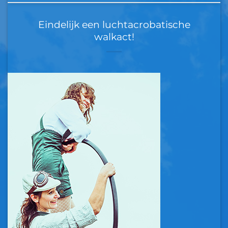
Eindelijk een luchtacrobatische
walkact!