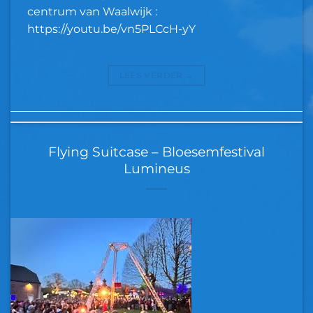
centrum van Waalwijk :
https://youtu.be/vn5PLCcH-yY
LEES VERDER
→
Flying Suitcase – Bloesemfestival
Lumineus