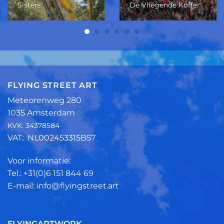
Sisters
De Vliegende Koffer
FLYING STREET ART
Meteorenweg 280
1035 Amsterdam
KVK: 34378584
VAT: NL002453315B57
Voor informatie:
Tel.: +31(0)6 151 844 69
E-mail: info@flyingstreet.art
FLYINGARTWORK