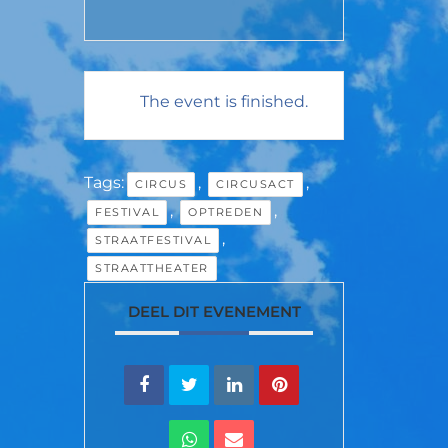
The event is finished.
Tags:
,
,
CIRCUS
CIRCUSACT
,
,
FESTIVAL
OPTREDEN
,
STRAATFESTIVAL
STRAATTHEATER
DEEL DIT EVENEMENT