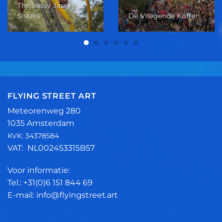
The Sassy Jassy
Sisters
De Vliegende Koffer
FLYING STREET ART
Meteorenweg 280
1035 Amsterdam
KVK: 34378584
VAT: NL002453315B57
Voor informatie:
Tel.: +31(0)6 151 844 69
E-mail: info@flyingstreet.art