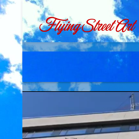
Ga
naar
inhoud