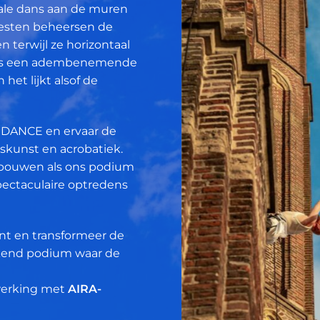
cale dans aan de muren
iesten beheersen de
 terwijl ze horizontaal
at is een adembenemende
het lijkt alsof de
 DANCE en ervaar de
kunst en acrobatiek.
ebouwen als ons podium
pectaculaire optredens
t en transformeer de
kend podium waar de
werking met
AIRA-