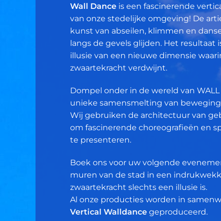
Wall Dance
is een fascinerende verti
van onze stedelijke omgeving! De art
kunst van abseilen, klimmen en dansen
langs de gevels glijden. Het resulta
illusie van een nieuwe dimensie waarin 
zwaartekracht verdwijnt.
Dompel onder in de wereld van WALL
unieke samensmelting van bewegings
Wij gebruiken de architectuur van g
om fascinerende choreografieën en s
te presenteren.
Boek ons voor uw volgende evenemen
muren van de stad in een indrukwek
zwaartekracht slechts een illusie is.
Al onze producties worden in samen
Vertical Walldance
geproduceerd.