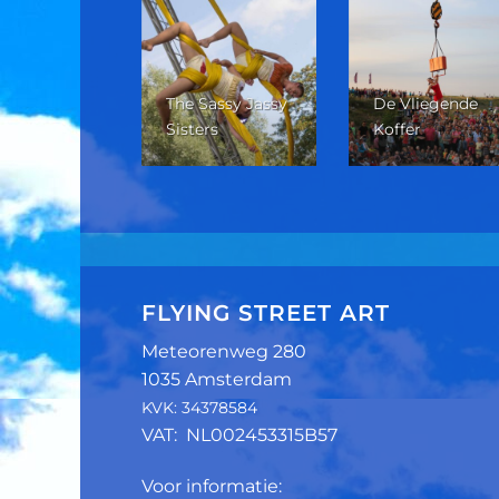
The Sassy Jassy
De Vliegende
w Zicht
Sisters
Koffer
FLYING STREET ART
Meteorenweg 280
1035 Amsterdam
KVK: 34378584
VAT: NL002453315B57
Voor informatie: