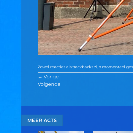
Zowel reacties als trackbacks zijn momenteel ges
←
Vorige
Volgende
→
MEER ACTS