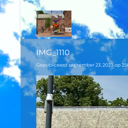
Ga
naar
inhoud
IMG_1110
Gepubliceerd
september 23, 2023
op
25