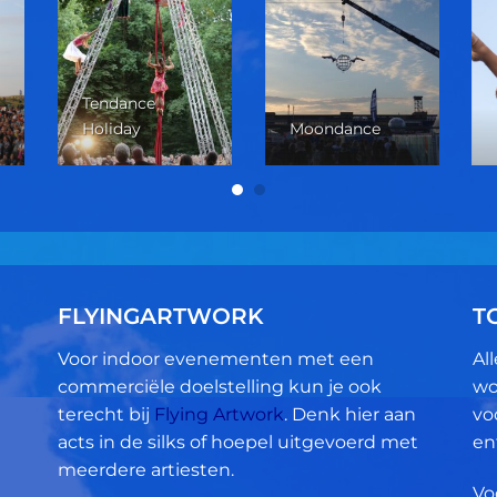
Tendance
Holiday
Moondance
FLYINGARTWORK
T
Voor indoor evenementen met een
Al
commerciële doelstelling kun je ook
wo
terecht bij
Flying Artwork
. Denk hier aan
vo
acts in de silks of hoepel uitgevoerd met
en
meerdere artiesten.
Vo