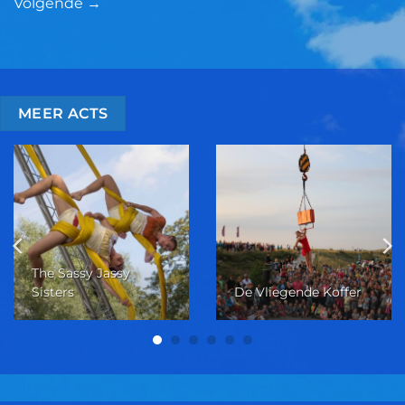
Volgende
→
MEER ACTS
The Sassy Jassy
Sisters
De Vliegende Koffer