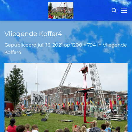
Ga
naar
inhoud
Vliegende Koffer4
Gepubliceerd
juli 16, 2021
op
1200 × 794
in
Vliegende
Koffer4