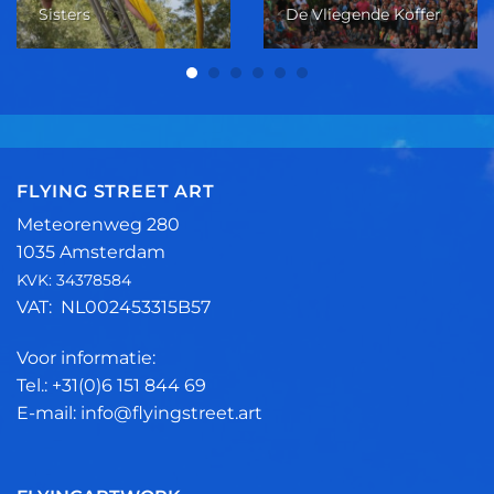
Sisters
De Vliegende Koffer
FLYING STREET ART
Meteorenweg 280
1035 Amsterdam
KVK: 34378584
VAT: NL002453315B57
Voor informatie:
Tel.: +31(0)6 151 844 69
E-mail: info@flyingstreet.art