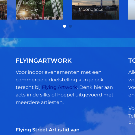
Tendance
Holiday
Moondance
FLYINGARTWORK
T
Voor indoor evenementen met een
Al
commerciële doelstelling kun je ook
wo
terecht bij
Flying Artwork
. Denk hier aan
vo
acts in de silks of hoepel uitgevoerd met
en
meerdere artiesten.
Vo
Tel
E-
Flying Street Art is lid van