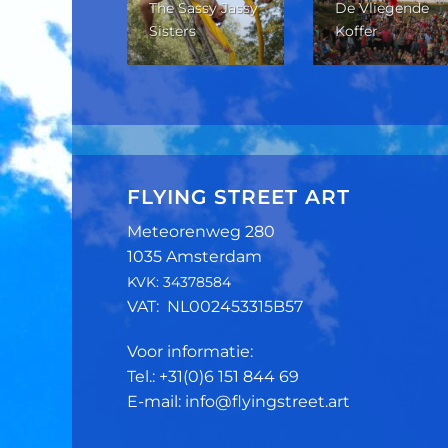
The Sassy Jassy
De Vliegende
w Zicht
Sisters
Koffer
FLYING STREET ART
Meteorenweg 280
1035 Amsterdam
KVK: 34378584
VAT: NL002453315B57
Voor informatie:
Tel.: +31(0)6 151 844 69
E-mail: info@flyingstreet.art