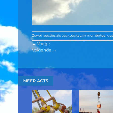
Zowel reacties als trackbacks zijn momenteel ges
←
Vorige
Volgende
→
MEER ACTS