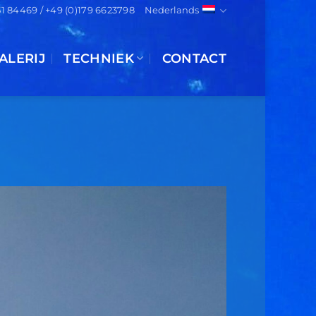
151 84469 / +49 (0)179 6623798
Nederlands
ALERIJ
TECHNIEK
CONTACT