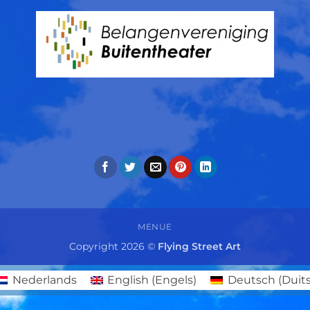
MENUE
Copyright 2026 ©
Flying Street Art
Nederlands
English
(
Engels
)
Deutsch
(
Duit