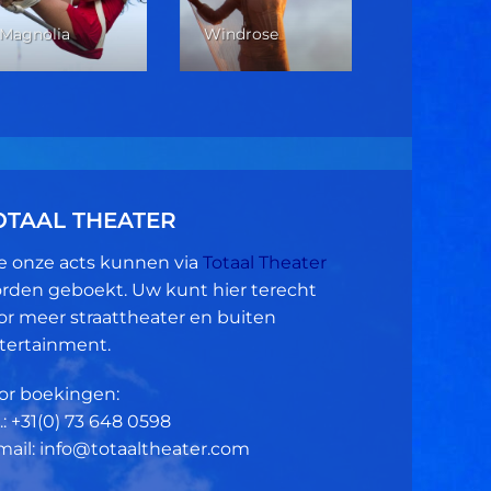
Verticale 
Magnolia
Windrose
Dans
OTAAL THEATER
le onze acts kunnen via
Totaal Theater
rden geboekt. Uw kunt hier terecht
or meer straattheater en buiten
tertainment.
or boekingen:
.: +31(0)
73 648 0598
mail: info@totaaltheater.com