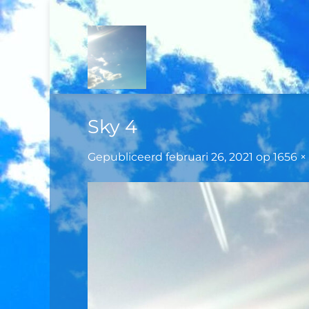
Ga
naar
inhoud
Sky 4
Gepubliceerd
februari 26, 2021
op
1656 ×