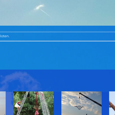
loten.