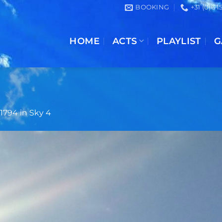
BOOKING
+31 (0)6 
HOME
ACTS
PLAYLIST
G
 1794
in
Sky 4