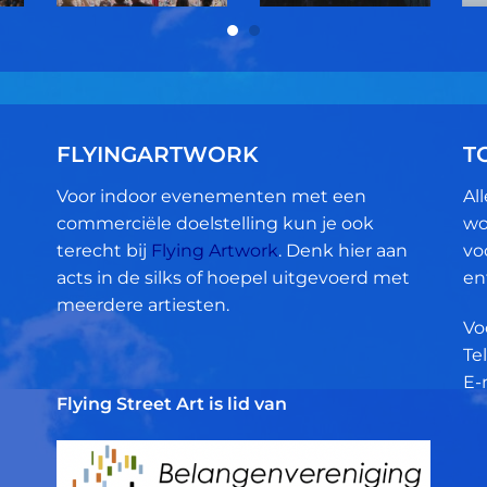
FLYINGARTWORK
T
Voor indoor evenementen met een
Al
commerciële doelstelling kun je ook
wo
terecht bij
Flying Artwork
. Denk hier aan
vo
acts in de silks of hoepel uitgevoerd met
en
meerdere artiesten.
Vo
Tel
E-
Flying Street Art is lid van