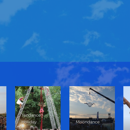
Tendance
Holiday
Moondance