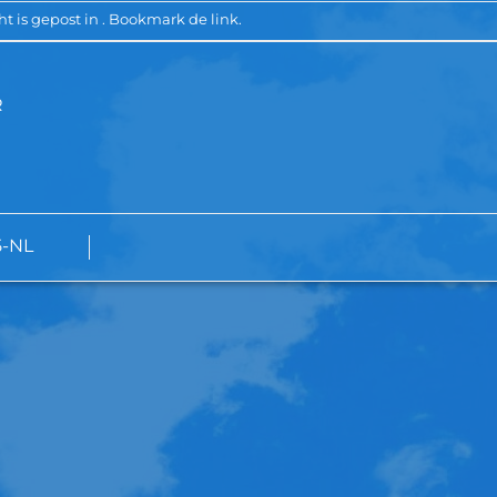
cht is gepost in . Bookmark de
link
.
R
5-NL