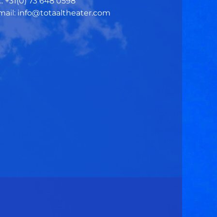
.: +31(0)
73 648 0598
mail: info@totaaltheater.com