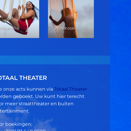
Verticale 
Magnolia
Windrose
Dans
OTAAL THEATER
le onze acts kunnen via
Totaal Theater
rden geboekt. Uw kunt hier terecht
or meer straattheater en buiten
tertainment.
or boekingen: