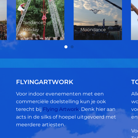
Tendance
Holiday
Moondance
FLYINGARTWORK
T
Voor indoor evenementen met een
Al
commerciële doelstelling kun je ook
wo
terecht bij
Flying Artwork
. Denk hier aan
vo
acts in de silks of hoepel uitgevoerd met
en
meerdere artiesten.
Vo