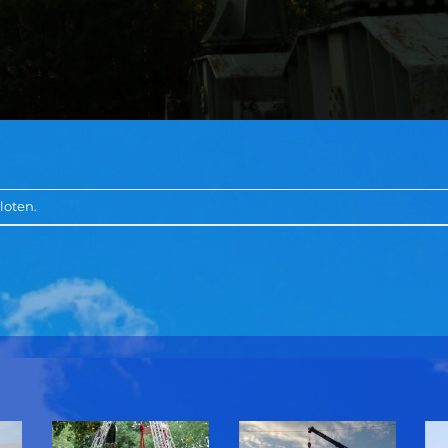
loten.