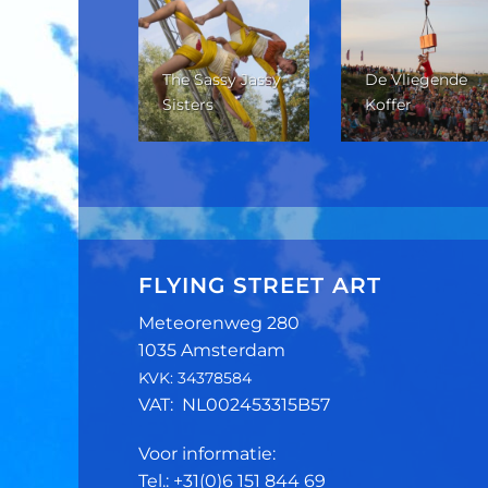
The Sassy Jassy
De Vliegende
w Zicht
Sisters
Koffer
FLYING STREET ART
Meteorenweg 280
1035 Amsterdam
KVK: 34378584
VAT: NL002453315B57
Voor informatie:
Tel.: +31(0)6 151 844 69