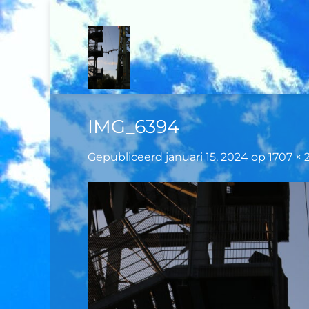
Ga
naar
inhoud
IMG_6394
Gepubliceerd
januari 15, 2024
op
1707 × 