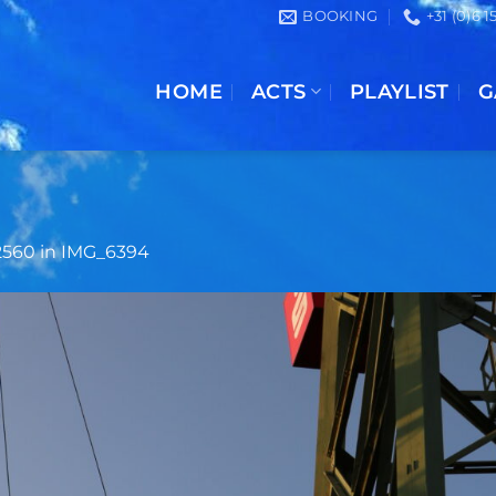
BOOKING
+31 (0)6 
HOME
ACTS
PLAYLIST
G
2560
in
IMG_6394