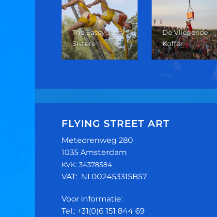
The Sassy Jassy
De Vliegende
w Zicht
Sisters
Koffer
FLYING STREET ART
Meteorenweg 280
1035 Amsterdam
KVK: 34378584
VAT: NL002453315B57
Voor informatie:
Tel.: +31(0)6 151 844 69