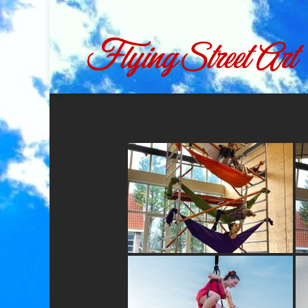
Ga
naar
inhoud