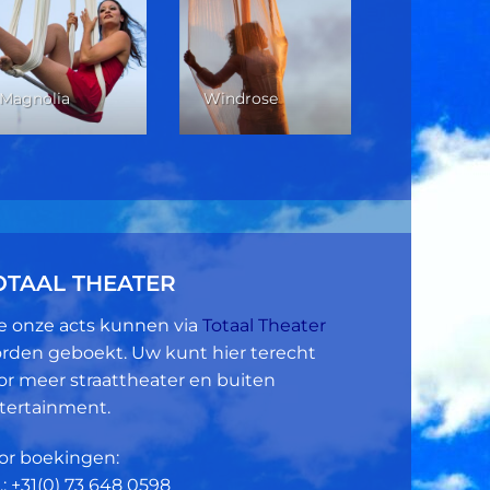
Verticale 
Magnolia
Windrose
Dans
OTAAL THEATER
le onze acts kunnen via
Totaal Theater
rden geboekt. Uw kunt hier terecht
or meer straattheater en buiten
tertainment.
or boekingen:
.: +31(0)
73 648 0598