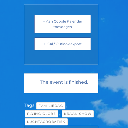
+ Aan Google Kalender
toevoegen
+ iCal / Outlook export
The event is finished.
Tags:
,
FAMILIEDAG
,
,
FLYING GLOBE
KRAAN SHOW
LUCHTACROBATIEK