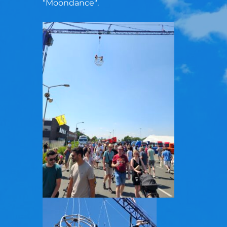
“
Moondance
“.