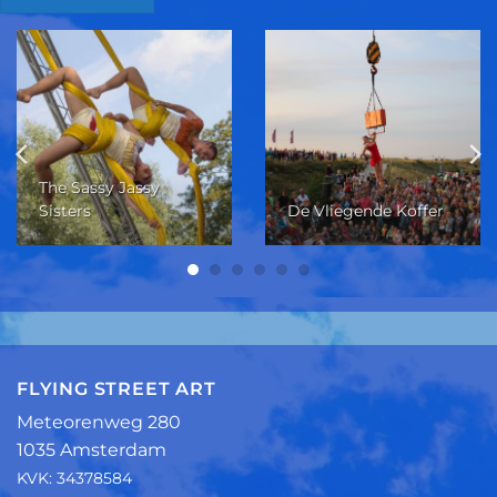
The Sassy Jassy
Sisters
De Vliegende Koffer
FLYING STREET ART
Meteorenweg 280
1035 Amsterdam
KVK: 34378584