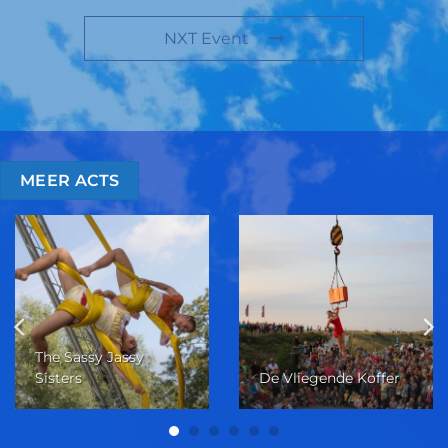
NXT Event
MEER ACTS
The Sassy Jassy
Sisters
De Vliegende Koffer