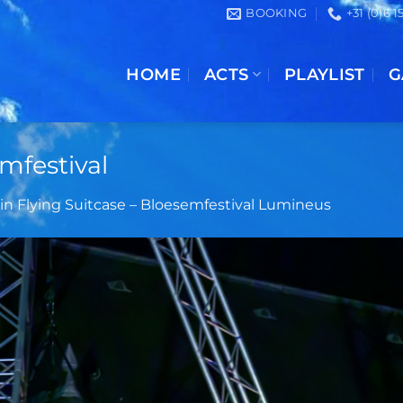
BOOKING
+31 (0)6 
HOME
ACTS
PLAYLIST
G
mfestival
in
Flying Suitcase – Bloesemfestival Lumineus