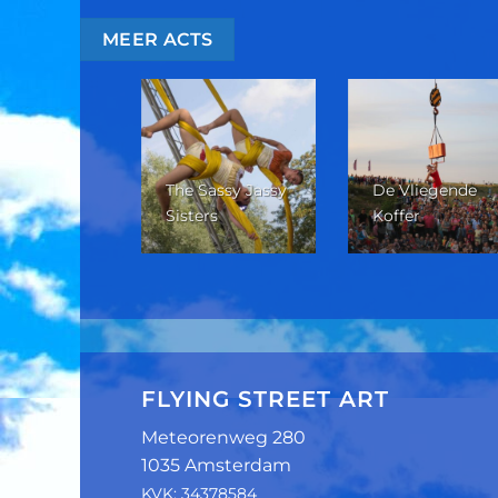
MEER ACTS
The Sassy Jassy
De Vliegende
w Zicht
Sisters
Koffer
FLYING STREET ART
Meteorenweg 280
1035 Amsterdam
KVK: 34378584