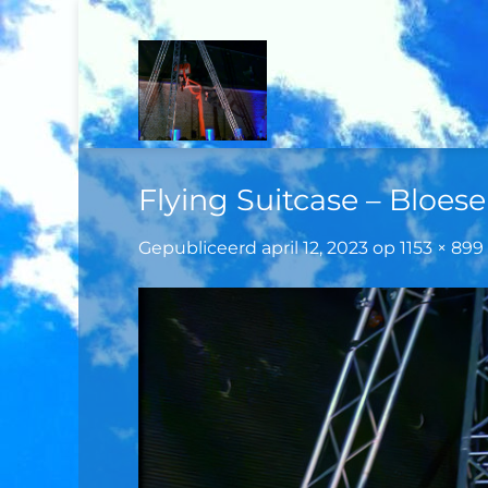
Ga
naar
inhoud
Flying Suitcase – Bloese
Gepubliceerd
april 12, 2023
op
1153 × 899