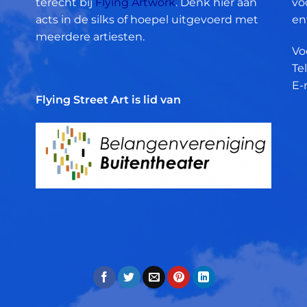
terecht bij
Flying Artwork
. Denk hier aan
vo
acts in de silks of hoepel uitgevoerd met
en
meerdere artiesten.
Vo
Tel
E-
Flying Street Art is lid van