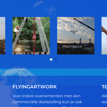
Tendance
Holiday
Moondance
FLYINGARTWORK
T
Voor indoor evenementen met een
Al
commerciële doelstelling kun je ook
wo