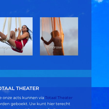
Verticale 
Magnolia
Windrose
Dans
OTAAL THEATER
le onze acts kunnen via
Totaal Theater
rden geboekt. Uw kunt hier terecht