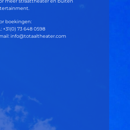
or meer straattheater en buiten
tertainment.
or boekingen:
.: +31(0)
73 648 0598
mail: info@totaaltheater.com