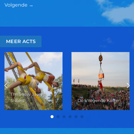
Volgende
→
MEER ACTS
The Sassy Jassy
Sisters
De Vliegende Koffer