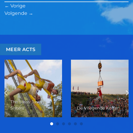
←
Vorige
Volgende
→
MEER ACTS
The Sassy Jassy
Sisters
De Vliegende Koffer