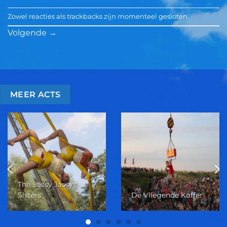
Zowel reacties als trackbacks zijn momenteel gesloten.
Volgende
→
MEER ACTS
The Sassy Jassy
Sisters
De Vliegende Koffer