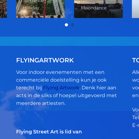
Tendance
Holiday
Moondance
FLYINGARTWORK
T
Voor indoor evenementen met een
Al
commerciële doelstelling kun je ook
wo
terecht bij
Flying Artwork
. Denk hier aan
vo
acts in de silks of hoepel uitgevoerd met
en
meerdere artiesten.
Vo
Tel
E-
Flying Street Art is lid van