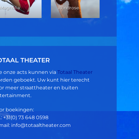
Verticale 
Magnolia
Windrose
Dans
OTAAL THEATER
le onze acts kunnen via
Totaal Theater
rden geboekt. Uw kunt hier terecht
or meer straattheater en buiten
tertainment.
or boekingen:
.: +31(0)
73 648 0598
mail: info@totaaltheater.com