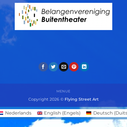
MENUE
Copyright 2026 ©
Flying Street Art
Nederlands
English
(
Engels
)
Deutsch
(
Duit