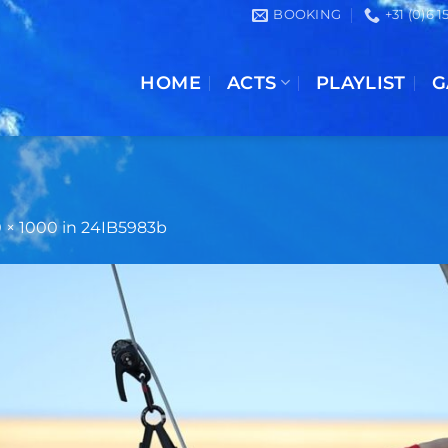
BOOKING
+31 (0)6 
HOME
ACTS
PLAYLIST
G
 × 1000
in
24IB5983b