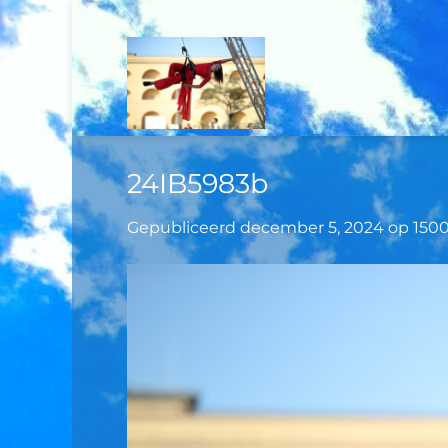
Ga
naar
inhoud
24IB5983b
Gepubliceerd
december 5, 2024
op
1500