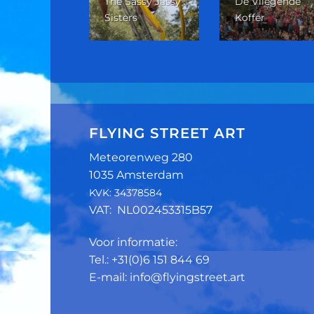
The Sassy Jassy
De Vliegende
w Zicht
Sisters
Koffer
FLYING STREET ART
Meteorenweg 280
1035 Amsterdam
KVK: 34378584
VAT: NL002453315B57
Voor informatie:
Tel.: +31(0)6 151 844 69
E-mail: info@flyingstreet.art