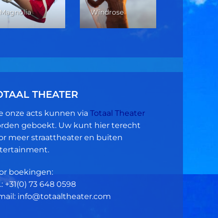
Verticale 
Magnolia
Windrose
Dans
OTAAL THEATER
le onze acts kunnen via
Totaal Theater
rden geboekt. Uw kunt hier terecht
or meer straattheater en buiten
tertainment.
or boekingen:
.: +31(0)
73 648 0598
mail: info@totaaltheater.com