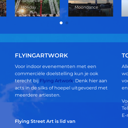
Tendance
Holiday
Moondance
FLYINGARTWORK
T
Voor indoor evenementen met een
Al
commerciële doelstelling kun je ook
wo
terecht bij
Flying Artwork
. Denk hier aan
vo
acts in de silks of hoepel uitgevoerd met
en
meerdere artiesten.
Vo
Tel
E-
Flying Street Art is lid van