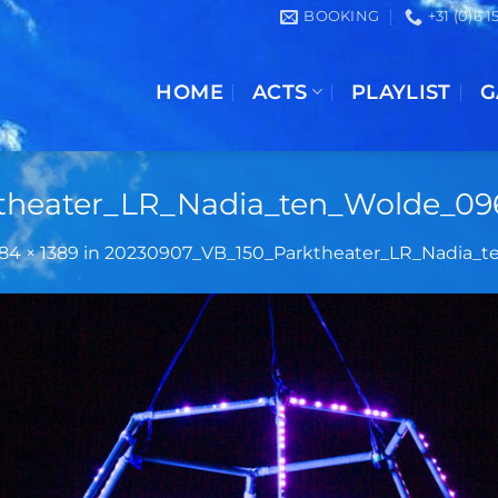
BOOKING
+31 (0)6 
HOME
ACTS
PLAYLIST
G
theater_LR_Nadia_ten_Wolde_09
84 × 1389
in
20230907_VB_150_Parktheater_LR_Nadia_