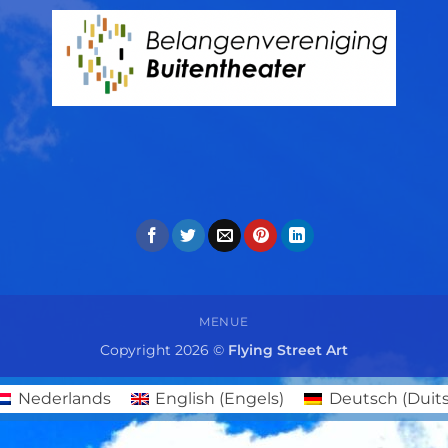
MENUE
Copyright 2026 ©
Flying Street Art
Nederlands
English
(
Engels
)
Deutsch
(
Duit