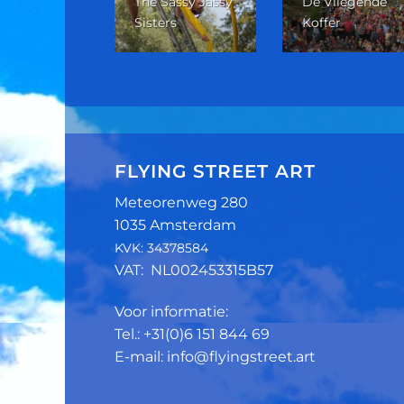
The Sassy Jassy
De Vliegende
w Zicht
Sisters
Koffer
FLYING STREET ART
Meteorenweg 280
1035 Amsterdam
KVK: 34378584
VAT: NL002453315B57
Voor informatie:
Tel.: +31(0)6 151 844 69
E-mail: info@flyingstreet.art