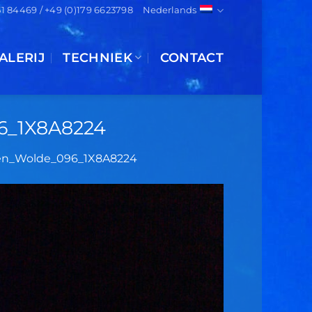
151 84469 / +49 (0)179 6623798
Nederlands
ALERIJ
TECHNIEK
CONTACT
6_1X8A8224
ten_Wolde_096_1X8A8224