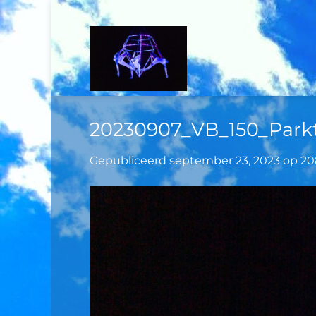
Ga
naar
inhoud
20230907_VB_150_Park
Gepubliceerd
september 23, 2023
op
20