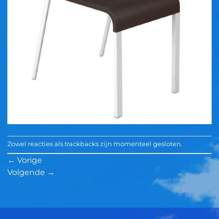
Zowel reacties als trackbacks zijn momenteel gesloten.
←
Vorige
Volgende
→