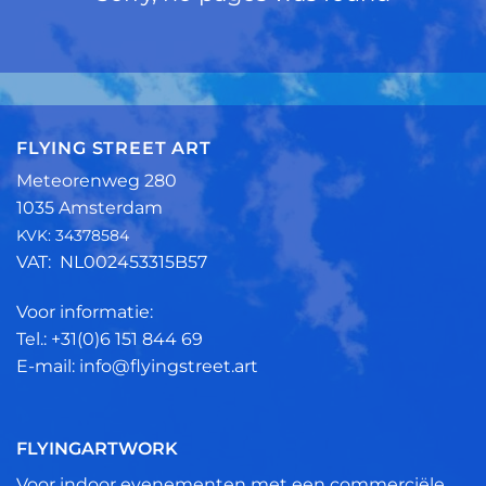
FLYING STREET ART
Meteorenweg 280
1035 Amsterdam
KVK: 34378584
VAT: NL002453315B57
Voor informatie:
Tel.: +31(0)6 151 844 69
E-mail: info@flyingstreet.art
FLYINGARTWORK
Voor indoor evenementen met een commerciële