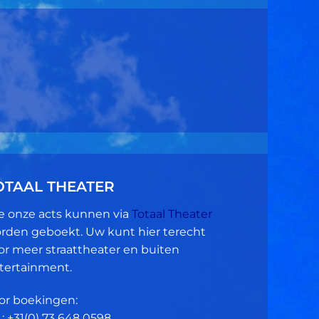
OTAAL THEATER
le onze acts kunnen via
Totaal Theater
rden geboekt. Uw kunt hier terecht
or meer straattheater en buiten
tertainment.
or boekingen:
.: +31(0)
73 648 0598