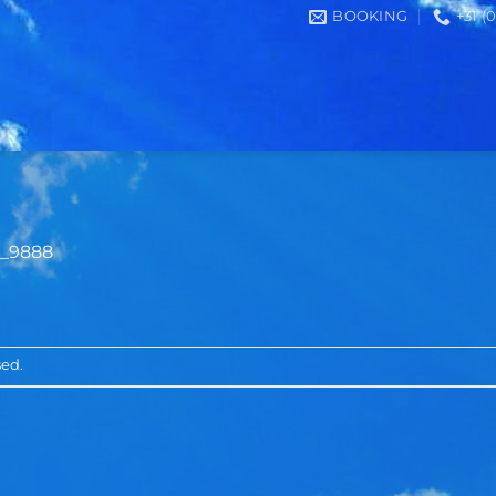
BOOKING
+31 (
_9888
sed.